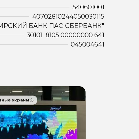
540601001
40702810244050030115
ИРСКИЙ БАНК ПАО СБЕРБАНК"
30101 8105 00000000 641
045004641
дные экраны