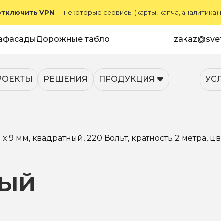
отключить VPN
— некоторые сервисы (карты, капча, аналитика)
афасады
Дорожные табло
zakaz@svet
РОЕКТЫ
РЕШЕНИЯ
ПРОДУКЦИЯ
УС
 9 мм, квадратный, 220 Вольт, кратность 2 метра, ц
НЫЙ