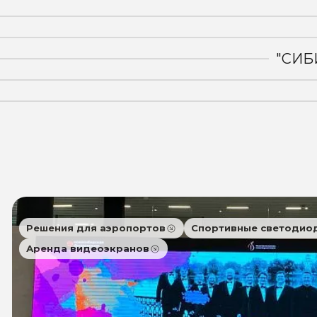
"СИБ
Решения для аэропортов
Спортивные светодио
Аренда видеоэкранов