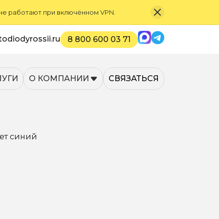
 не работают при включённом VPN.
Max
Telegram
odiodyrossii.ru
8 800 600 03 71
ЛУГИ
О КОМПАНИИ
СВЯЗАТЬСЯ
вет синий