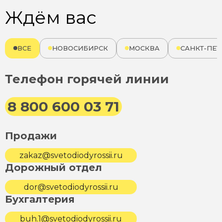
Ждём вас
ВСЕ
НОВОСИБИРСК
МОСКВА
САНКТ-ПЕТ
Телефон горячей линии
8 800 600 03 71
Продажи
zakaz@svetodiodyrossii.ru
Дорожный отдел
dor@svetodiodyrossii.ru
Бухгалтерия
buh.1@svetodiodyrossii.ru