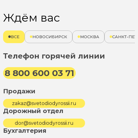
Ждём вас
ВСЕ
НОВОСИБИРСК
МОСКВА
САНКТ-ПЕТ
Телефон горячей линии
8 800 600 03 71
Продажи
zakaz@svetodiodyrossii.ru
Дорожный отдел
dor@svetodiodyrossii.ru
Бухгалтерия