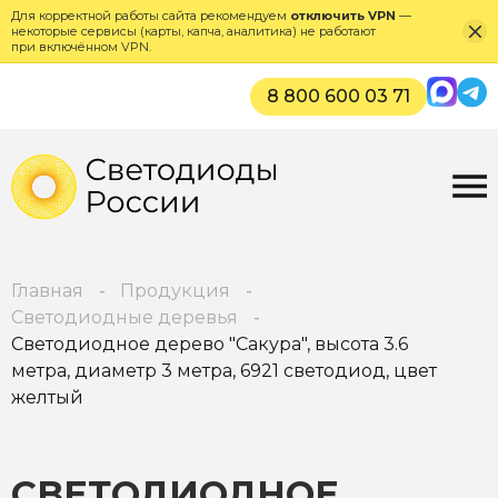
Для корректной работы сайта рекомендуем
отключить VPN
—
некоторые сервисы (карты, капча, аналитика) не работают
при включённом VPN.
Max
Tel
8 800 600 03 71
Главная
Продукция
Светодиодные деревья
Светодиодное дерево "Сакура", высота 3.6
метра, диаметр 3 метра, 6921 светодиод, цвет
желтый
СВЕТОДИОДНОЕ