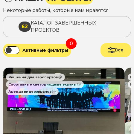
Некоторые работы, которые нам нравятся
КАТАЛОГ ЗАВЕРШЕННЫХ
62
ПРОЕКТОВ
0
Все
Активные фильтры
Решения для аэропортов
Р
Спортивные светодиодные экраны
П
Аренда видеоэкранов