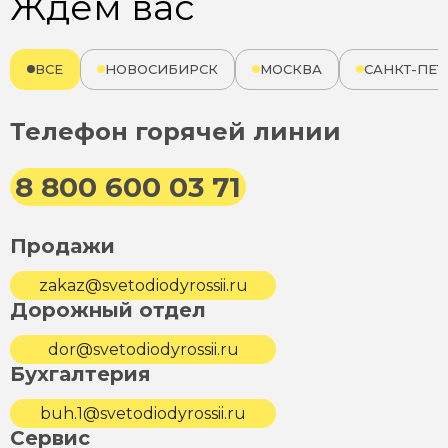
Ждём вас
ВСЕ
НОВОСИБИРСК
МОСКВА
САНКТ-ПЕТ
Телефон горячей линии
8 800 600 03 71
Продажи
zakaz@svetodiodyrossii.ru
Дорожный отдел
dor@svetodiodyrossii.ru
Бухгалтерия
buh.1@svetodiodyrossii.ru
Сервис