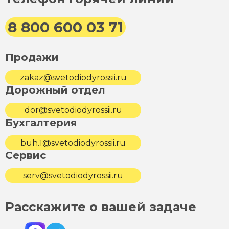
8 800 600 03 71
Продажи
zakaz@svetodiodyrossii.ru
Дорожный отдел
dor@svetodiodyrossii.ru
Бухгалтерия
buh.1@svetodiodyrossii.ru
Сервис
serv@svetodiodyrossii.ru
Расскажите о вашей задаче
Max
Telegram