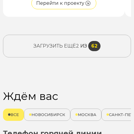
Перейти к проекту
ЗАГРУЗИТЬ ЕЩЁ
2
ИЗ
62
Ждём вас
ВСЕ
НОВОСИБИРСК
МОСКВА
САНКТ-ПЕТ
Телефон горячей линии