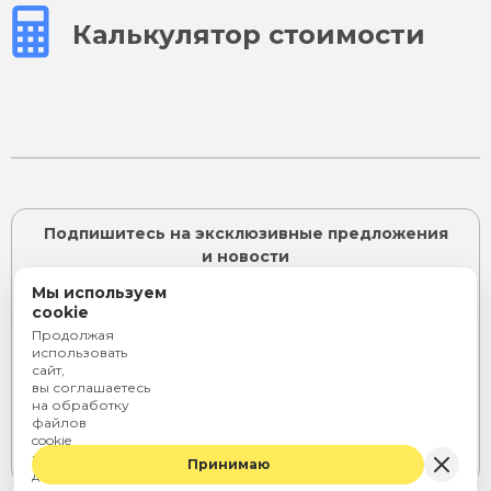
Калькулятор стоимости
Подпишитесь на эксклюзивные предложения
и новости
Мы используем
cookie
Продолжая
ПОДПИСАТЬСЯ
использовать
сайт,
Я согласен с
политикой конфиденциальности
и даю
вы соглашаетесь
согласие на
обработку персональных данных
на обработку
или
файлов
cookie
Telegram
Rutube
ВКонтакте
и персональных
Принимаю
данных