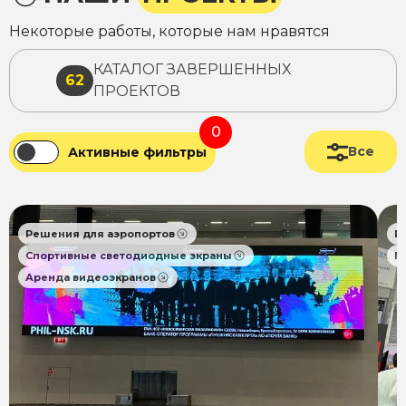
Некоторые работы, которые нам нравятся
КАТАЛОГ ЗАВЕРШЕННЫХ
62
ПРОЕКТОВ
0
Все
Активные фильтры
Решения для аэропортов
Р
Спортивные светодиодные экраны
П
Аренда видеоэкранов