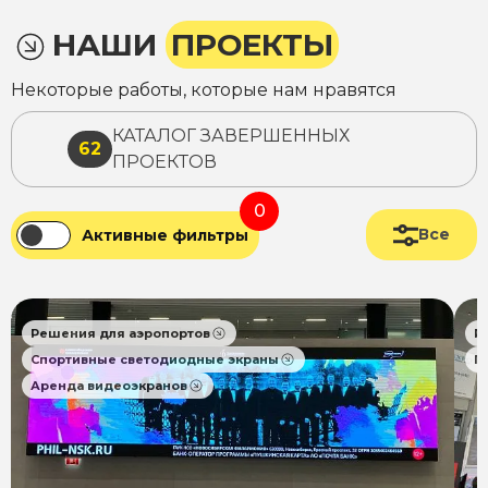
НАШИ
ПРОЕКТЫ
Некоторые работы, которые нам нравятся
КАТАЛОГ ЗАВЕРШЕННЫХ
62
ПРОЕКТОВ
0
Все
Активные фильтры
Решения для аэропортов
Р
Спортивные светодиодные экраны
П
Аренда видеоэкранов