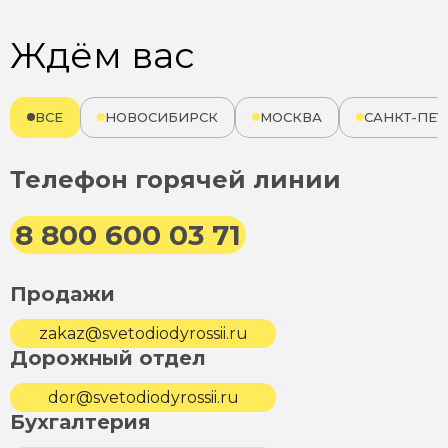
Ждём вас
ВСЕ
НОВОСИБИРСК
МОСКВА
САНКТ-ПЕТ
Телефон горячей линии
8 800 600 03 71
Продажи
zakaz@svetodiodyrossii.ru
Дорожный отдел
dor@svetodiodyrossii.ru
Бухгалтерия