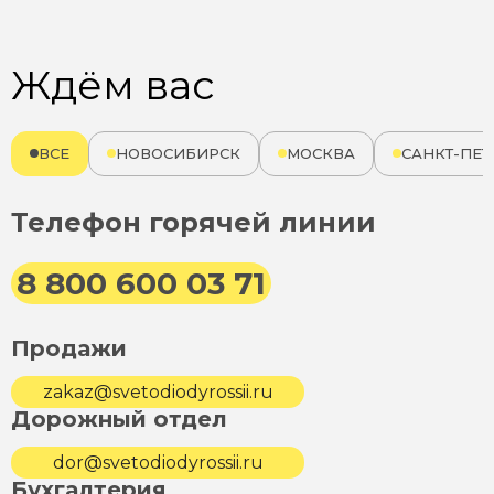
Ждём вас
ВСЕ
НОВОСИБИРСК
МОСКВА
САНКТ-ПЕТ
Телефон горячей линии
8 800 600 03 71
Продажи
zakaz@svetodiodyrossii.ru
Дорожный отдел
dor@svetodiodyrossii.ru
Бухгалтерия