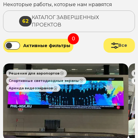
Некоторые работы, которые нам нравятся
КАТАЛОГ ЗАВЕРШЕННЫХ
62
ПРОЕКТОВ
0
Все
Активные фильтры
Решения для аэропортов
Р
Спортивные светодиодные экраны
П
Аренда видеоэкранов