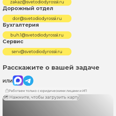
zakaz@svetodiodyrossii.ru
Дорожный отдел
dor@svetodiodyrossii.ru
Бухгалтерия
buh.1@svetodiodyrossii.ru
Сервис
serv@svetodiodyrossii.ru
Расскажите о вашей задаче
Max
Telegram
ИЛИ
Работаем только с юридическими лицами и ИП
🗺 Нажмите, чтобы загрузить карту