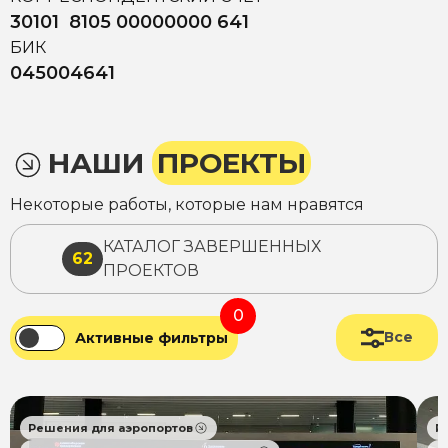
30101 8105 00000000 641
БИК
045004641
НАШИ
ПРОЕКТЫ
Некоторые работы, которые нам нравятся
КАТАЛОГ ЗАВЕРШЕННЫХ
62
ПРОЕКТОВ
0
Все
Активные фильтры
Решения для аэропортов
Р