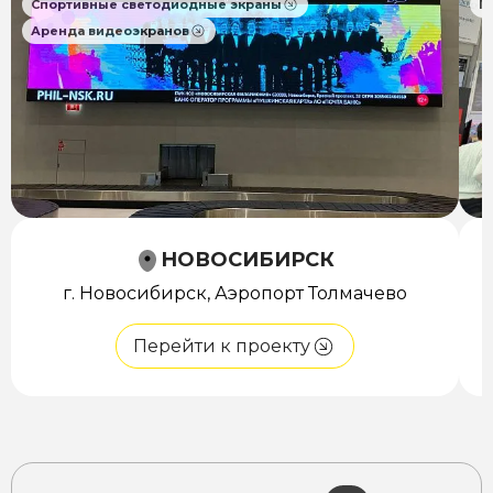
Спортивные светодиодные экраны
П
Аренда видеоэкранов
НОВОСИБИРСК
г. Новосибирск, Аэропорт Толмачево
Перейти к проекту