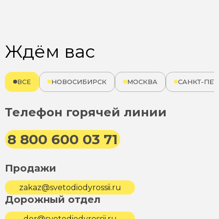
Ждём вас
ВСЕ
НОВОСИБИРСК
МОСКВА
САНКТ-ПЕТ
Телефон горячей линии
8 800 600 03 71
Продажи
zakaz@svetodiodyrossii.ru
Дорожный отдел
dor@svetodiodyrossii.ru