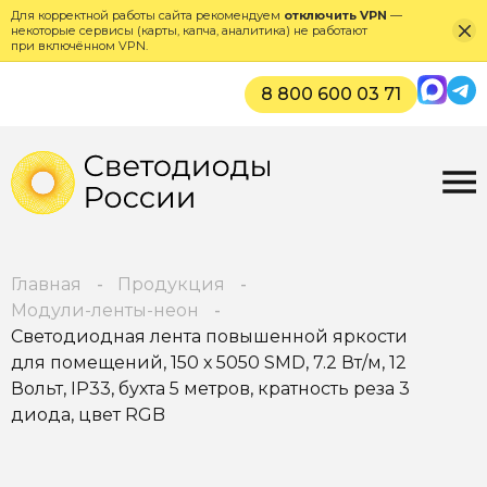
Для корректной работы сайта рекомендуем
отключить VPN
—
некоторые сервисы (карты, капча, аналитика) не работают
при включённом VPN.
Max
Tel
8 800 600 03 71
Главная
Продукция
Модули-ленты-неон
Светодиодная лента повышенной яркости
для помещений, 150 х 5050 SMD, 7.2 Вт/м, 12
Вольт, IP33, бухта 5 метров, кратность реза 3
диода, цвет RGB