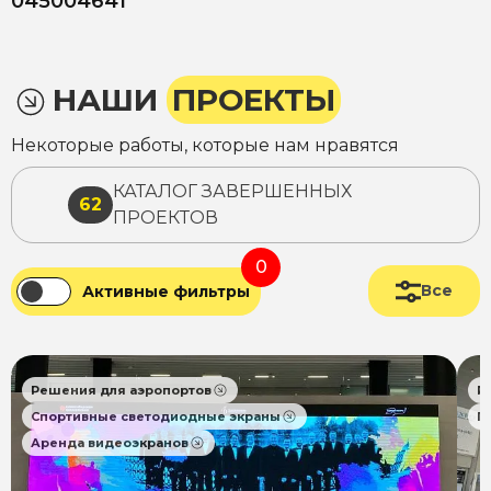
045004641
НАШИ
ПРОЕКТЫ
Некоторые работы, которые нам нравятся
КАТАЛОГ ЗАВЕРШЕННЫХ
62
ПРОЕКТОВ
0
Все
Активные фильтры
Решения для аэропортов
Р
Спортивные светодиодные экраны
П
Аренда видеоэкранов