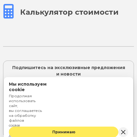
Калькулятор стоимости
Подпишитесь на эксклюзивные предложения
и новости
Мы используем
cookie
Продолжая
ПОДПИСАТЬСЯ
использовать
сайт,
Я согласен с
политикой конфиденциальности
и даю
вы соглашаетесь
согласие на
обработку персональных данных
на обработку
или
файлов
cookie
Telegram
Rutube
ВКонтакте
и персональных
Принимаю
данных