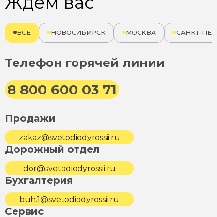
Ждём вас
ВСЕ
НОВОСИБИРСК
МОСКВА
САНКТ-ПЕТ
Телефон горячей линии
8 800 600 03 71
Продажи
zakaz@svetodiodyrossii.ru
Дорожный отдел
dor@svetodiodyrossii.ru
Бухгалтерия
buh.1@svetodiodyrossii.ru
Сервис