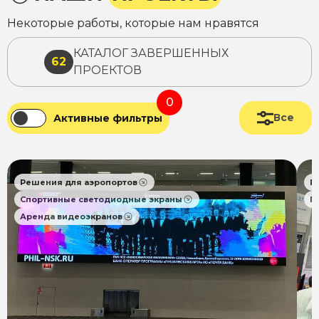
Некоторые работы, которые нам нравятся
КАТАЛОГ ЗАВЕРШЕННЫХ
62
ПРОЕКТОВ
0
Все
Активные фильтры
Решения для аэропортов
Р
Спортивные светодиодные экраны
П
Аренда видеоэкранов