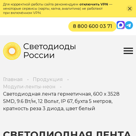
Для корректной работы сайта рекомендуем
отключить VPN
—
некоторые сервисы (карты, капча, аналитика) не работают
при включённом VPN.
Max
Tel
8 800 600 03 71
Главная
Продукция
Модули-ленты-неон
Светодиодная лента герметичная, 600 х 3528
SMD, 9.6 Вт/м, 12 Вольт, IP 67, бухта 5 метров,
кратность реза 3 диода, цвет белый
СВЕТОДИОДНАЯ ЛЕНТА