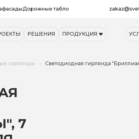
афасады
Дорожные табло
zakaz@svet
РОЕКТЫ
РЕШЕНИЯ
ПРОДУКЦИЯ
УС
ые гирлянды
Светодиодная гирлянда "Бриллиант
АЯ
", 7