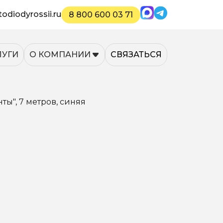
Max
Telegram
odiodyrossii.ru
8 800 600 03 71
ЛУГИ
О КОМПАНИИ
СВЯЗАТЬСЯ
ы", 7 метров, синяя