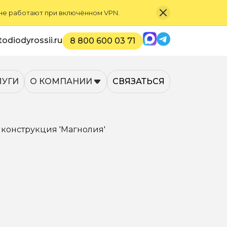
 не работают при включённом VPN.
Max
Telegram
odiodyrossii.ru
8 800 600 03 71
ЛУГИ
О КОМПАНИИ
СВЯЗАТЬСЯ
конструкция 'Магнолия'