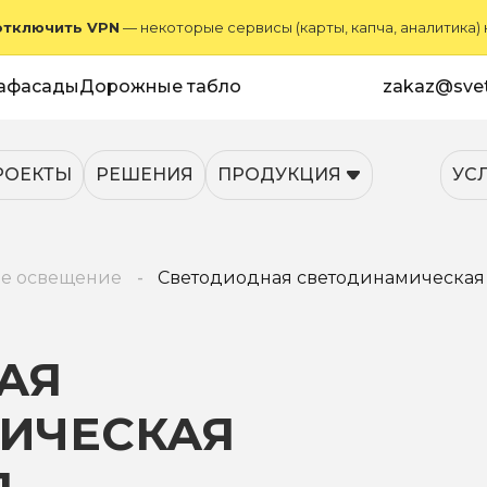
отключить VPN
— некоторые сервисы (карты, капча, аналитика)
афасады
Дорожные табло
zakaz@svet
РОЕКТЫ
РЕШЕНИЯ
ПРОДУКЦИЯ
УС
е освещение
Светодиодная светодинамическая 
АЯ
ИЧЕСКАЯ