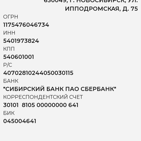
630049, Г. НОВОСИБИРСК, УЛ.
ИППОДРОМСКАЯ, Д. 75
ОГРН
1175476046734
ИНН
5401973824
КПП
540601001
Р/С
40702810244050030115
БАНК
"СИБИРСКИЙ БАНК ПАО СБЕРБАНК"
КОРРЕСПОНДЕНТСКИЙ СЧЕТ
30101 8105 00000000 641
БИК
045004641