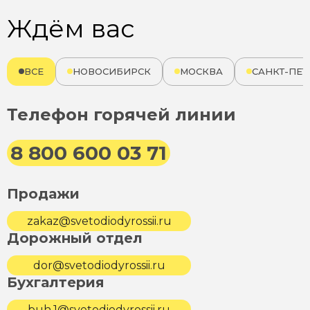
Ждём вас
ВСЕ
НОВОСИБИРСК
МОСКВА
САНКТ-ПЕТ
Телефон горячей линии
8 800 600 03 71
Продажи
zakaz@svetodiodyrossii.ru
Дорожный отдел
dor@svetodiodyrossii.ru
Бухгалтерия
buh.1@svetodiodyrossii.ru