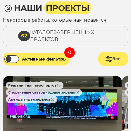
НАШИ
ПРОЕКТЫ
Некоторые работы, которые нам нравятся
КАТАЛОГ ЗАВЕРШЕННЫХ
62
ПРОЕКТОВ
0
Все
Активные фильтры
Решения для аэропортов
Р
Спортивные светодиодные экраны
П
Аренда видеоэкранов