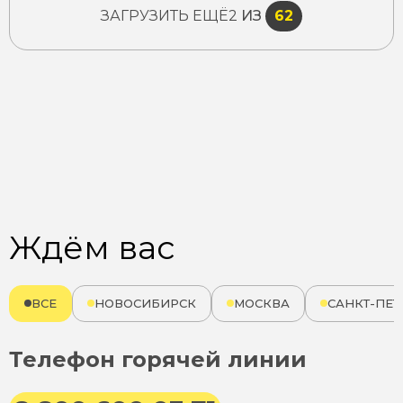
ЗАГРУЗИТЬ ЕЩЁ
2
ИЗ
62
Ждём вас
ВСЕ
НОВОСИБИРСК
МОСКВА
САНКТ-ПЕТ
Телефон горячей линии