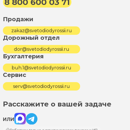
8 800 600 03 71
Продажи
zakaz@svetodiodyrossii.ru
Дорожный отдел
dor@svetodiodyrossii.ru
Бухгалтерия
buh.1@svetodiodyrossii.ru
Сервис
serv@svetodiodyrossii.ru
Расскажите о вашей задаче
Max
Telegram
ИЛИ