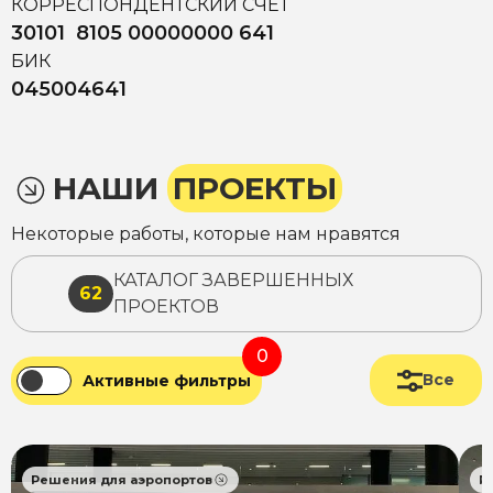
КОРРЕСПОНДЕНТСКИЙ СЧЕТ
30101 8105 00000000 641
БИК
045004641
НАШИ
ПРОЕКТЫ
Некоторые работы, которые нам нравятся
КАТАЛОГ ЗАВЕРШЕННЫХ
62
ПРОЕКТОВ
0
Все
Активные фильтры
Решения для аэропортов
Р