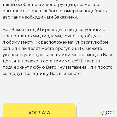
такой особенности конструкции, возможно
изготовить экран любого размера и подобрать
вариант необходимый Заказчику.
Вот Вам и ягода! Гирлянды в виде клубники с
полноцветными диодами, точно подойдут к
любому месту их расположения! украсят любой
сад или выделят место прогулки. Вы можете
украсить уличную качель, или место входа в Ваш
дом, что покажет гостеприимство! Шикарно
подчеркнут любую Ветрину магазина или просто
создадут праздник у Вас в комнате.
ОПЛАТА
ДОСТ