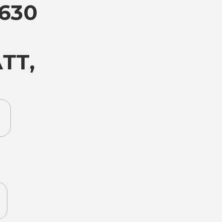
630
АТТ,