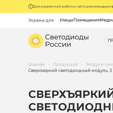
Для корректной работы сайта рекомендуем
Улицы
Помещения
Меди
Экраны для:
П
Главная
Продукция
Модули-лен
Сверхъяркий светодиодный модуль, 3 x 5
СВЕРХЪЯРКИ
СВЕТОДИОД