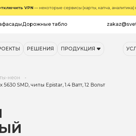
отключить VPN
— некоторые сервисы (карты, капча, аналитика)
афасады
Дорожные табло
zakaz@svet
РОЕКТЫ
РЕШЕНИЯ
ПРОДУКЦИЯ
УС
ты-неон
630 SMD, чипы Epistar, 1.4 Ватт, 12 Вольт
Й
НЫЙ