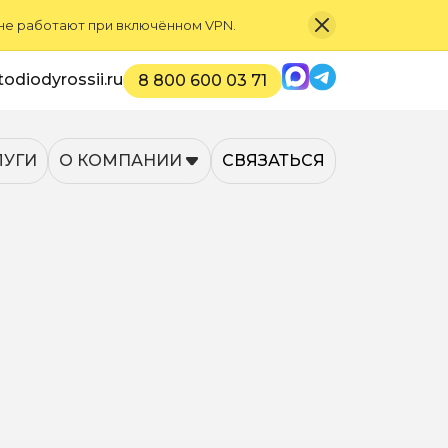
 не работают при включённом VPN.
Max
Telegram
odiodyrossii.ru
8 800 600 03 71
ЛУГИ
О КОМПАНИИ
СВЯЗАТЬСЯ