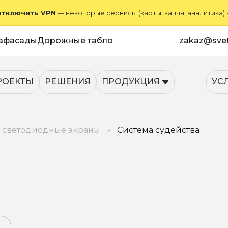
отключить VPN
— некоторые сервисы (карты, капча, аналитика)
афасады
Дорожные табло
zakaz@svet
РОЕКТЫ
РЕШЕНИЯ
ПРОДУКЦИЯ
УС
 светодиодные экраны
Система судейства