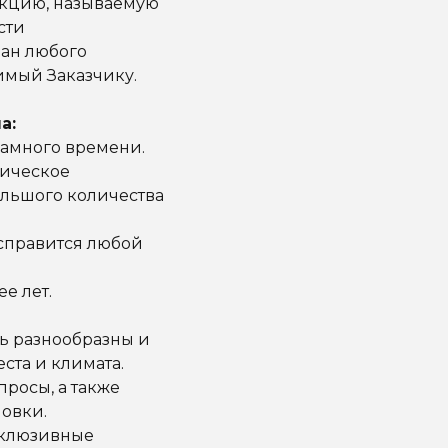
укцию, называемую
сти
ран любого
имый Заказчику.
а:
ламного времени.
мическое
льшого количества
справится любой
ее лет.
ь разнообразны и
еста и климата.
просы, а также
новки.
склюзивные