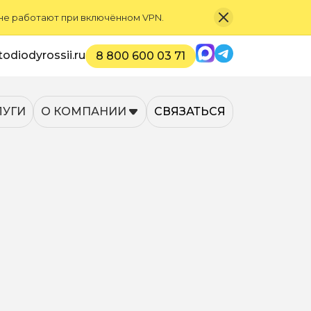
 не работают при включённом VPN.
Max
Telegram
odiodyrossii.ru
8 800 600 03 71
ЛУГИ
О КОМПАНИИ
СВЯЗАТЬСЯ