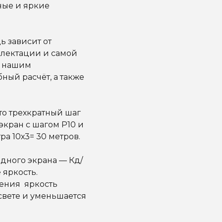
ные и яркие
ь зависит от
мплектации и самой
к нашим
ный расчёт, а также
.
то трехкратный шаг
экран с шагом Р10 и
 10х3= 30 метров.
дного экрана — Кд/
 яркость.
ения яркость
свете и уменьшается