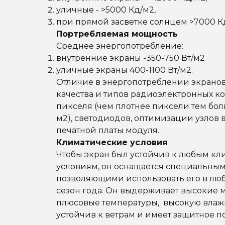
уличные - >5000 Кд/м2,
при прямой засветке солнцем >7000 К
Портребляемая мощность
Среднее энергопотребление:
внутренние экраны -350-750 Вт/м2
уличные экраны 400-1100 Вт/м2.
Отличие в энергопотреблении экранов 
качества и типов радиоэлектронных к
пикселя (чем плотнее пиксели тем бо
м2), светодиодов, оптимизации узлов 
печатной платы модуля.
Климатические условия
Чтобы экран был устойчив к любым к
условиям, он оснащается специальным
позволяющими использовать его в лю
сезон года. Он выдерживает высокие 
плюсовые температуры, высокую влажно
устойчив к ветрам и имеет защитное п