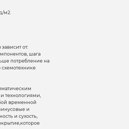
д/м2.
зависит от:
омпонентов, шага
льше потребление на
в схемотехнике
лиматическим
и технологиями,
бой временной
минусовые и
сть и сухость,
окрытие,которое