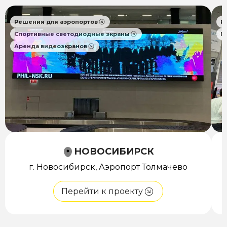
Решения для аэропортов
Р
Спортивные светодиодные экраны
П
Аренда видеоэкранов
НОВОСИБИРСК
г. Новосибирск, Аэропорт Толмачево
Перейти к проекту