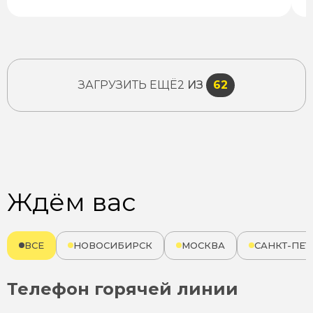
ЗАГРУЗИТЬ ЕЩЁ
2
ИЗ
62
Ждём вас
ВСЕ
НОВОСИБИРСК
МОСКВА
САНКТ-ПЕТ
Телефон горячей линии