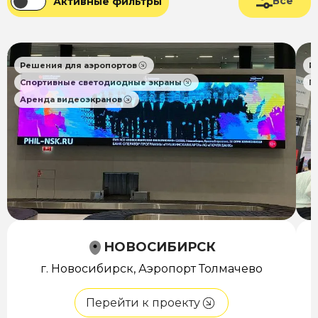
Все
Активные фильтры
Решения для аэропортов
Р
Спортивные светодиодные экраны
П
Аренда видеоэкранов
НОВОСИБИРСК
г. Новосибирск, Аэропорт Толмачево
Перейти к проекту