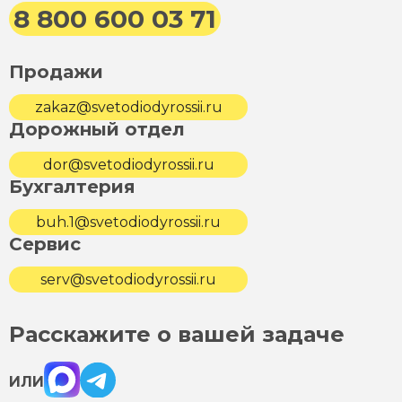
8 800 600 03 71
Продажи
zakaz@svetodiodyrossii.ru
Дорожный отдел
dor@svetodiodyrossii.ru
Бухгалтерия
buh.1@svetodiodyrossii.ru
Сервис
serv@svetodiodyrossii.ru
Расскажите о вашей задаче
Max
Telegram
ИЛИ