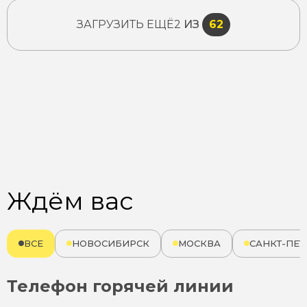
ЗАГРУЗИТЬ ЕЩЁ
2
ИЗ
62
Ждём вас
ВСЕ
НОВОСИБИРСК
МОСКВА
САНКТ-ПЕТ
Телефон горячей линии