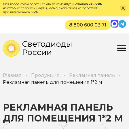
Для корректной работы сайта рекомендуем
отключить VPN
—
некоторые сервисы (карты, капча, аналитика) не работают
при включённом VPN.
Max
Tel
8 800 600 03 71
Главная
Продукция
Рекламная панель
Рекламная панель для помещения 1*2 м
РЕКЛАМНАЯ ПАНЕЛЬ
ДЛЯ ПОМЕЩЕНИЯ 1*2 М