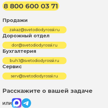
8 800 600 03 71
Продажи
zakaz@svetodiodyrossii.ru
Дорожный отдел
dor@svetodiodyrossii.ru
Бухгалтерия
buh.1@svetodiodyrossii.ru
Сервис
serv@svetodiodyrossii.ru
Расскажите о вашей задаче
Max
Telegram
ИЛИ