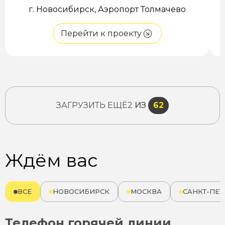
г. Новосибирск, Аэропорт Толмачево
Перейти к проекту
ЗАГРУЗИТЬ ЕЩЁ
2
ИЗ
62
Ждём вас
ВСЕ
НОВОСИБИРСК
МОСКВА
САНКТ-ПЕТ
Телефон горячей линии