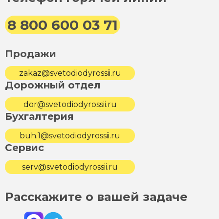
8 800 600 03 71
Продажи
zakaz@svetodiodyrossii.ru
Дорожный отдел
dor@svetodiodyrossii.ru
Бухгалтерия
buh.1@svetodiodyrossii.ru
Сервис
serv@svetodiodyrossii.ru
Расскажите о вашей задаче
Max
Telegram