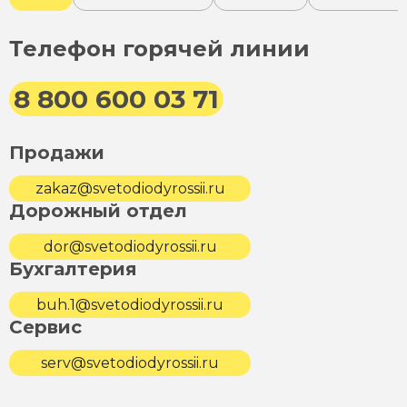
Телефон горячей линии
8 800 600 03 71
Продажи
zakaz@svetodiodyrossii.ru
Дорожный отдел
dor@svetodiodyrossii.ru
Бухгалтерия
buh.1@svetodiodyrossii.ru
Сервис
serv@svetodiodyrossii.ru