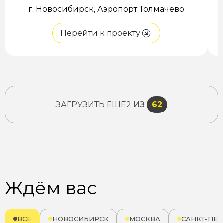
г. Новосибирск, Аэропорт Толмачево
Перейти к проекту
ЗАГРУЗИТЬ ЕЩЁ
2
ИЗ
62
Ждём вас
ВСЕ
НОВОСИБИРСК
МОСКВА
САНКТ-ПЕТ