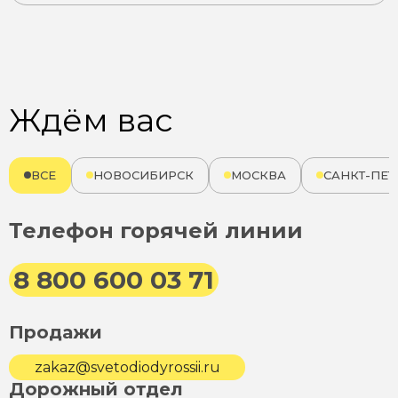
Ждём вас
ВСЕ
НОВОСИБИРСК
МОСКВА
САНКТ-ПЕТ
Телефон горячей линии
8 800 600 03 71
Продажи
zakaz@svetodiodyrossii.ru
Дорожный отдел