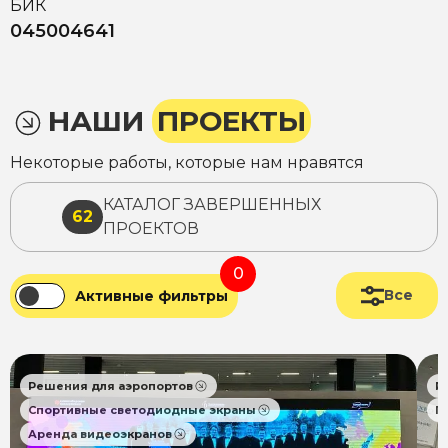
БИК
045004641
НАШИ
ПРОЕКТЫ
Некоторые работы, которые нам нравятся
КАТАЛОГ ЗАВЕРШЕННЫХ
62
ПРОЕКТОВ
0
Все
Активные фильтры
Решения для аэропортов
Р
Спортивные светодиодные экраны
П
Аренда видеоэкранов