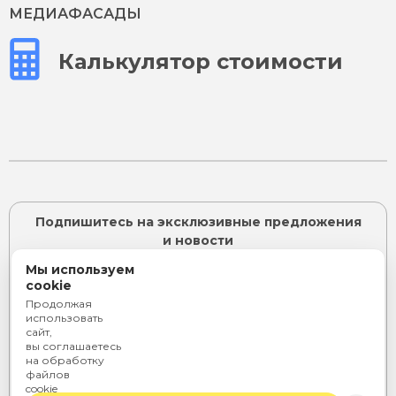
МЕДИАФАСАДЫ
Калькулятор стоимости
Подпишитесь на эксклюзивные предложения
и новости
Мы используем
cookie
Продолжая
ПОДПИСАТЬСЯ
использовать
сайт,
Я согласен с
политикой конфиденциальности
и даю
вы соглашаетесь
согласие на
обработку персональных данных
на обработку
или
файлов
cookie
Telegram
Rutube
ВКонтакте