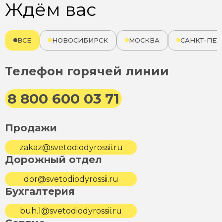
Ждём вас
ВСЕ
НОВОСИБИРСК
МОСКВА
САНКТ-ПЕТ
Телефон горячей линии
8 800 600 03 71
Продажи
zakaz@svetodiodyrossii.ru
Дорожный отдел
dor@svetodiodyrossii.ru
Бухгалтерия
buh.1@svetodiodyrossii.ru