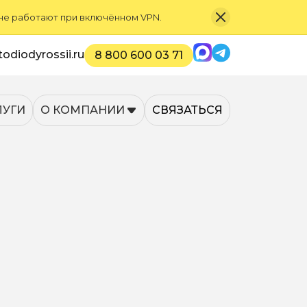
 не работают при включённом VPN.
Max
Telegram
odiodyrossii.ru
8 800 600 03 71
ЛУГИ
О КОМПАНИИ
СВЯЗАТЬСЯ