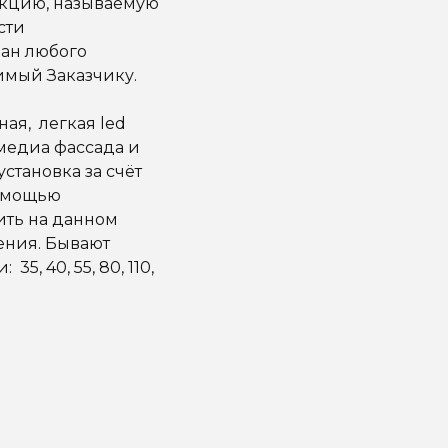
укцию, называемую
сти
ран любого
имый Заказчику.
ная, легкая led
медиа фассада и
становка за счёт
помощью
ить на данном
ения. Бывают
, 40, 55, 80, 110,