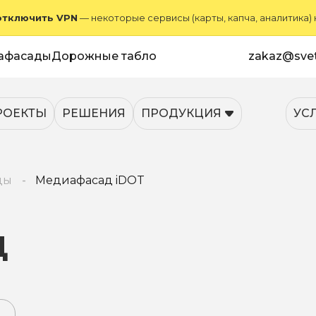
отключить VPN
— некоторые сервисы (карты, капча, аналитика)
афасады
Дорожные табло
zakaz@svet
РОЕКТЫ
РЕШЕНИЯ
ПРОДУКЦИЯ
УС
ды
Медиафасад iDOT
Д