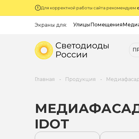
Для корректной работы сайта рекомендуем
Улицы
Помещения
Меди
Экраны для:
П
Главная
Продукция
Медиафаса
МЕДИАФАСА
IDOT