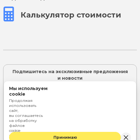
Калькулятор стоимости
Подпишитесь на эксклюзивные предложения
и новости
Мы используем
cookie
Продолжая
ПОДПИСАТЬСЯ
использовать
сайт,
Я согласен с
политикой конфиденциальности
и даю
вы соглашаетесь
согласие на
обработку персональных данных
на обработку
или
файлов
cookie
Telegram
Rutube
ВКонтакте
и персональных
Принимаю