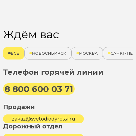
Ждём вас
ВСЕ
НОВОСИБИРСК
МОСКВА
САНКТ-ПЕТ
Телефон горячей линии
8 800 600 03 71
Продажи
zakaz@svetodiodyrossii.ru
Дорожный отдел