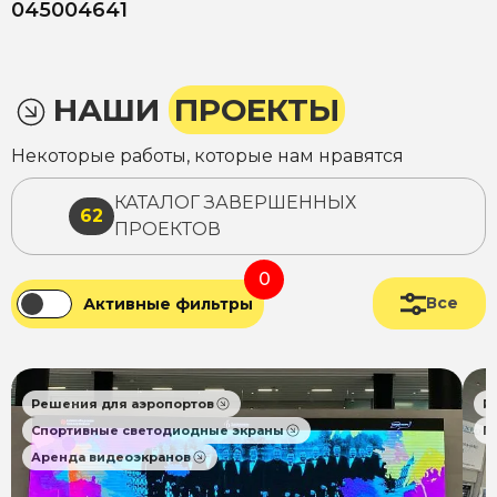
045004641
НАШИ
ПРОЕКТЫ
Некоторые работы, которые нам нравятся
КАТАЛОГ ЗАВЕРШЕННЫХ
62
ПРОЕКТОВ
0
Все
Активные фильтры
Решения для аэропортов
Р
Спортивные светодиодные экраны
П
Аренда видеоэкранов