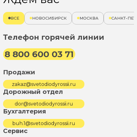
ВСЕ
НОВОСИБИРСК
МОСКВА
САНКТ-ПЕТ
Телефон горячей линии
8 800 600 03 71
Продажи
zakaz@svetodiodyrossii.ru
Дорожный отдел
dor@svetodiodyrossii.ru
Бухгалтерия
buh.1@svetodiodyrossii.ru
Сервис