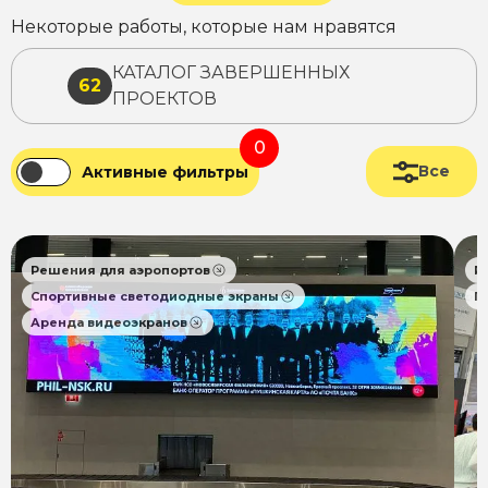
Некоторые работы, которые нам нравятся
КАТАЛОГ ЗАВЕРШЕННЫХ
62
ПРОЕКТОВ
0
Все
Активные фильтры
Решения для аэропортов
Р
Спортивные светодиодные экраны
П
Аренда видеоэкранов