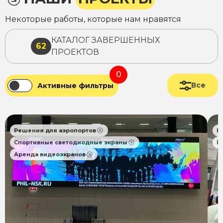
Некоторые работы, которые нам нравятся
КАТАЛОГ ЗАВЕРШЕННЫХ
62
ПРОЕКТОВ
0
Все
Активные фильтры
Решения для аэропортов
Р
Спортивные светодиодные экраны
П
Аренда видеоэкранов