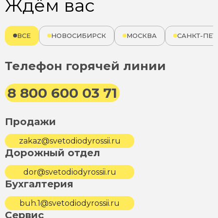
Ждём вас
ВСЕ
НОВОСИБИРСК
МОСКВА
САНКТ-ПЕТ
Телефон горячей линии
8 800 600 03 71
Продажи
zakaz@svetodiodyrossii.ru
Дорожный отдел
dor@svetodiodyrossii.ru
Бухгалтерия
buh.1@svetodiodyrossii.ru
Сервис