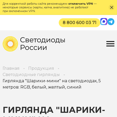
Для корректной работы сайта рекомендуем
отключить VPN
—
некоторые сервисы (карты, капча, аналитика) не работают
при включённом VPN.
Max
Tel
8 800 600 03 71
Главная
Продукция
Светодиодные гирлянды
Гирлянда "Шарики-мини" на светодиодах, 5
метров: RGB, белый, желтый, синий
ГИРЛЯНДА "ШАРИКИ-