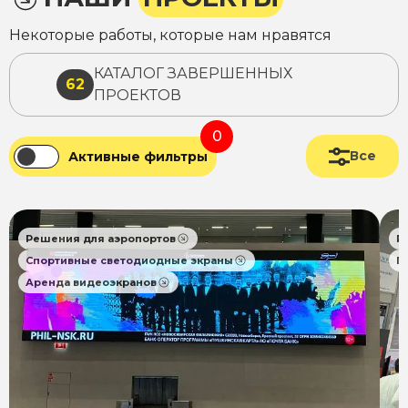
Некоторые работы, которые нам нравятся
КАТАЛОГ ЗАВЕРШЕННЫХ
62
ПРОЕКТОВ
0
Все
Активные фильтры
Решения для аэропортов
Р
Спортивные светодиодные экраны
П
Аренда видеоэкранов