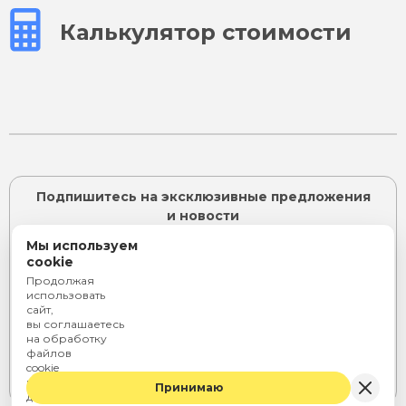
Калькулятор стоимости
Подпишитесь на эксклюзивные предложения
и новости
Мы используем
cookie
Продолжая
ПОДПИСАТЬСЯ
использовать
сайт,
Я согласен с
политикой конфиденциальности
и даю
вы соглашаетесь
согласие на
обработку персональных данных
на обработку
или
файлов
cookie
Telegram
Rutube
ВКонтакте
и персональных
Принимаю
данных