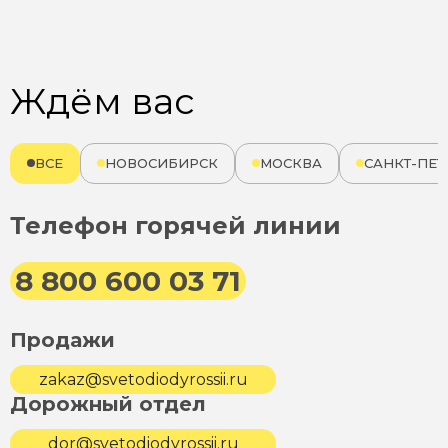
Ждём вас
ВСЕ
НОВОСИБИРСК
МОСКВА
САНКТ-ПЕТ
Телефон горячей линии
8 800 600 03 71
Продажи
zakaz@svetodiodyrossii.ru
Дорожный отдел
dor@svetodiodyrossii.ru