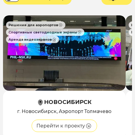
Решения для аэропортов
Р
Спортивные светодиодные экраны
П
Аренда видеоэкранов
НОВОСИБИРСК
г. Новосибирск, Аэропорт Толмачево
Перейти к проекту