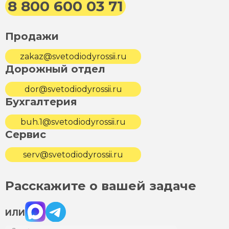
8 800 600 03 71
Продажи
zakaz@svetodiodyrossii.ru
Дорожный отдел
dor@svetodiodyrossii.ru
Бухгалтерия
buh.1@svetodiodyrossii.ru
Сервис
serv@svetodiodyrossii.ru
Расскажите о вашей задаче
Max
Telegram
ИЛИ