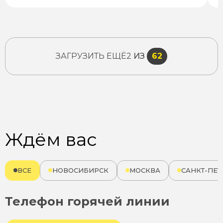
ЗАГРУЗИТЬ ЕЩЁ
2
ИЗ
62
Ждём вас
ВСЕ
НОВОСИБИРСК
МОСКВА
САНКТ-ПЕТ
Телефон горячей линии