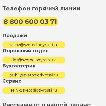
Телефон горячей линии
8 800 600 03 71
Продажи
zakaz@svetodiodyrossii.ru
Дорожный отдел
dor@svetodiodyrossii.ru
Бухгалтерия
buh.1@svetodiodyrossii.ru
Сервис
serv@svetodiodyrossii.ru
Расскажите о вашей задаче