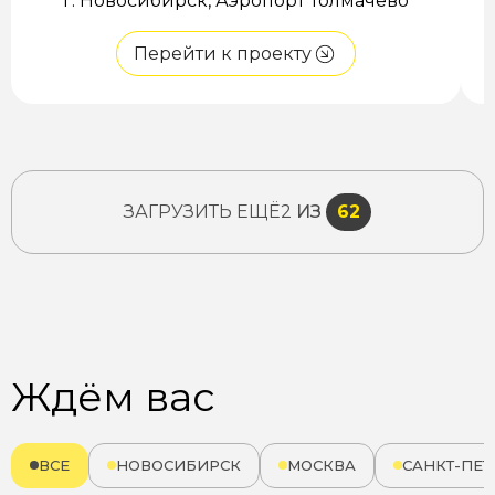
г. Новосибирск, Аэропорт Толмачево
Перейти к проекту
ЗАГРУЗИТЬ ЕЩЁ
2
ИЗ
62
Ждём вас
ВСЕ
НОВОСИБИРСК
МОСКВА
САНКТ-ПЕТ