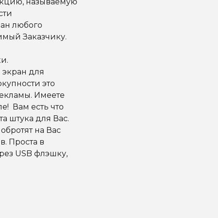
укцию, называемую
сти
ран любого
имый Заказчику.
и.
 экран для
окупности это
екламы. Имеете
е! Вам есть что
а штука для Вас.
обротят на Вас
. Проста в
рез USB флэшку,