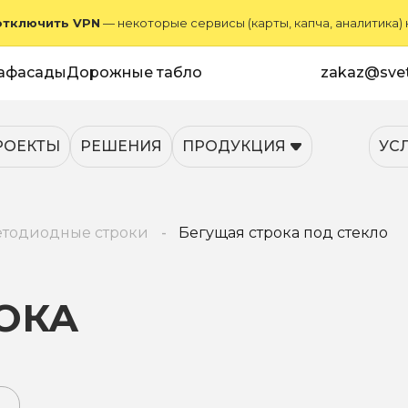
отключить VPN
— некоторые сервисы (карты, капча, аналитика)
афасады
Дорожные табло
zakaz@svet
РОЕКТЫ
РЕШЕНИЯ
ПРОДУКЦИЯ
УС
етодиодные строки
Бегущая строка под стекло
ОКА