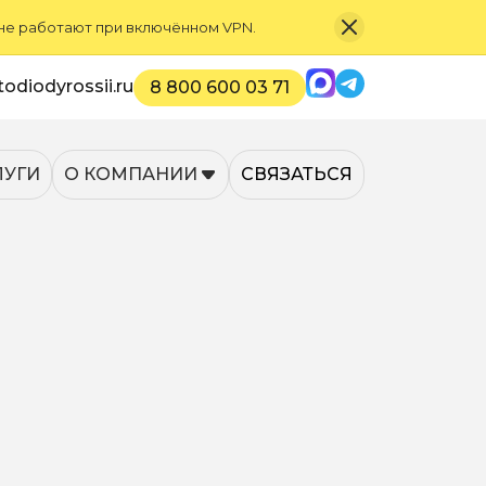
 не работают при включённом VPN.
Max
Telegram
odiodyrossii.ru
8 800 600 03 71
ЛУГИ
О КОМПАНИИ
СВЯЗАТЬСЯ