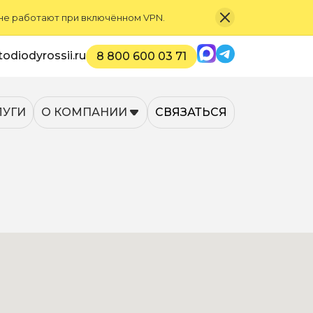
 не работают при включённом VPN.
Max
Telegram
odiodyrossii.ru
8 800 600 03 71
ЛУГИ
О КОМПАНИИ
СВЯЗАТЬСЯ