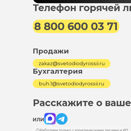
Телефон горячей 
8 800 600 03 71
Продажи
zakaz@svetodiodyrossii.ru
Бухгалтерия
buh.1@svetodiodyrossii.ru
Расскажите о ваше
Max
Telegram
ИЛИ
Работаем только с юридическими лицами и ИП