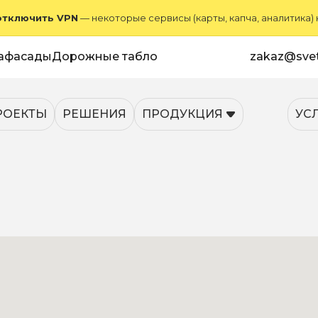
отключить VPN
— некоторые сервисы (карты, капча, аналитика)
афасады
Дорожные табло
zakaz@svet
РОЕКТЫ
РЕШЕНИЯ
ПРОДУКЦИЯ
УС