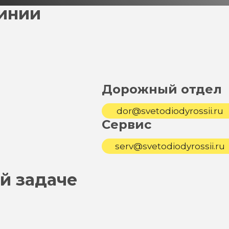
линии
Дорожный отдел
dor@svetodiodyrossii.ru
Сервис
serv@svetodiodyrossii.ru
й задаче