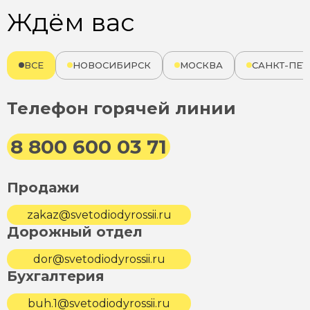
Ждём вас
ВСЕ
НОВОСИБИРСК
МОСКВА
САНКТ-ПЕТ
Телефон горячей линии
8 800 600 03 71
Продажи
zakaz@svetodiodyrossii.ru
Дорожный отдел
dor@svetodiodyrossii.ru
Бухгалтерия
buh.1@svetodiodyrossii.ru